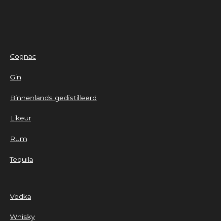
Cognac
Gin
Binnenlands gedistilleerd
Likeur
Rum
Tequila
Vodka
Whisky