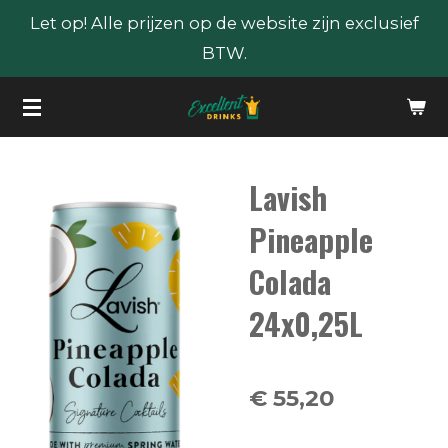
Let op! Alle prijzen op de website zijn exclusief
Ga
BTW.
direct
naar
de
hoofdinhoud
Lavish
Pineapple
Colada
24x0,25L
€ 55,20