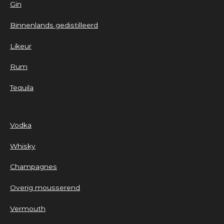
Gin
Binnenlands gedistilleerd
Likeur
Rum
Tequila
Vodka
Whisky
Champagnes
Overig mousserend
Vermouth