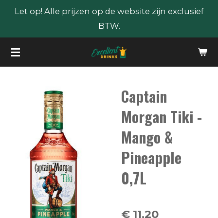
Let op! Alle prijzen op de website zijn exclusief
Ga
BTW.
direct
naar
de
hoofdinhoud
Captain
Morgan Tiki -
Mango &
Pineapple
0,7L
€ 11,20