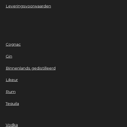
Leveringsvoorwaarden
Cognac
Gin
Binnenlands gedistilleerd
Likeur
Rum
Tequila
Vodka