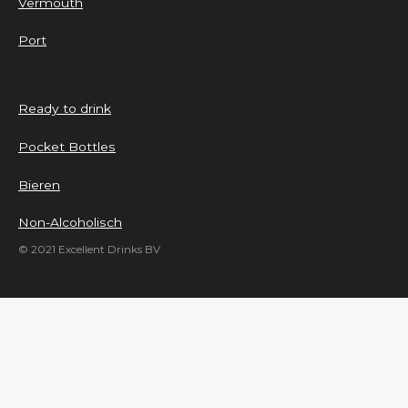
Vermouth
Port
Ready to drink
Pocket Bottles
Bieren
Non-Alcoholisch
© 2021 Excellent Drinks BV