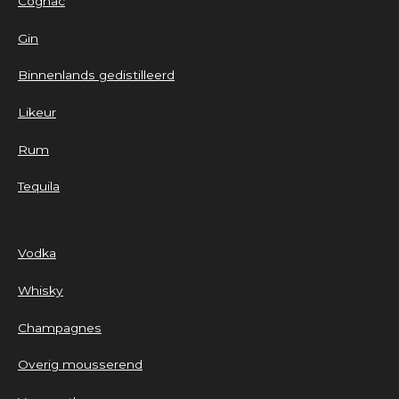
Cognac
Gin
Binnenlands gedistilleerd
Likeur
Rum
Tequila
Vodka
Whisky
Champagnes
Overig mousserend