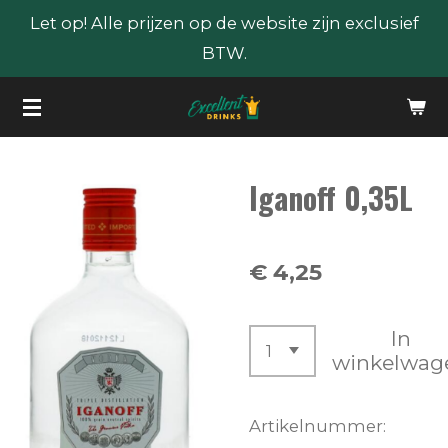
Let op! Alle prijzen op de website zijn exclusief
Ga
BTW.
direct
naar
de
hoofdinhoud
Iganoff 0,35L
€ 4,25
In
winkelwag
Artikelnummer: