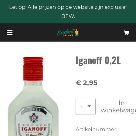
Let op! Alle prijzen op de website zijn exclusief
Ga
BTW.
direct
naar
de
hoofdinhoud
Iganoff 0,2L
€ 2,95
In
winkelwag
Artikelnummer: