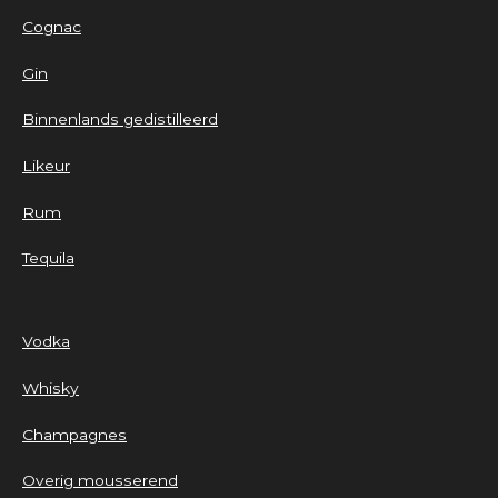
Cognac
Gin
Binnenlands gedistilleerd
Likeur
Rum
Tequila
Vodka
Whisky
Champagnes
Overig mousserend