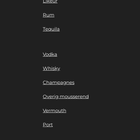
Likeur
Rum
Tequila
Vodka
Whisky
Champagnes
Overig mousserend
Vermouth
Port