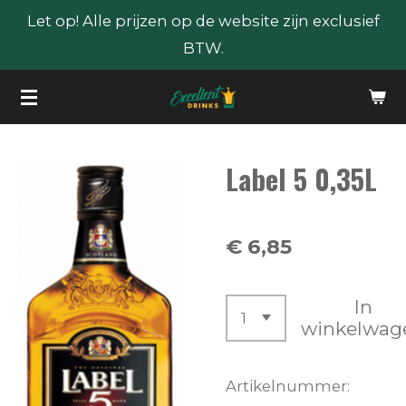
Let op! Alle prijzen op de website zijn exclusief
Ga
BTW.
direct
naar
de
hoofdinhoud
Label 5 0,35L
€ 6,85
In
winkelwag
Artikelnummer: