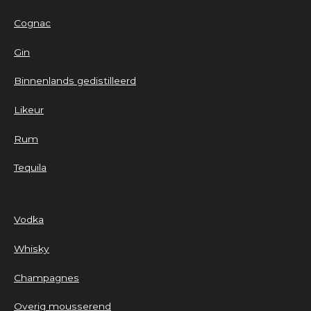
Cognac
Gin
Binnenlands gedistilleerd
Likeur
Rum
Tequila
Vodka
Whisky
Champagnes
Overig mousserend