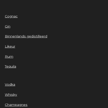
Cognac
Gin
Binnenlands gedistilleerd
Likeur
Rum
Tequila
Vodka
Whisky
Champagnes