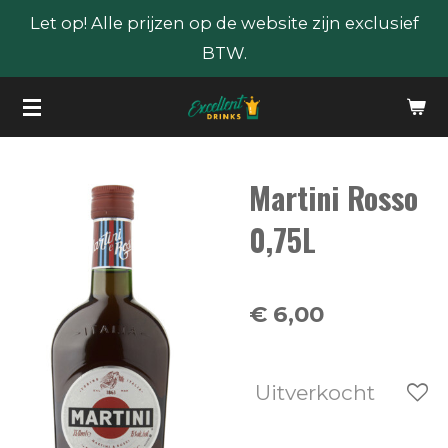
Let op! Alle prijzen op de website zijn exclusief
Ga
BTW.
direct
naar
de
hoofdinhoud
Martini Rosso
0,75L
€ 6,00
Uitverkocht