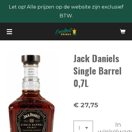
Let op! Alle prijzen op de website zijn exclusief
Ga
BTW.
direct
naar
de
hoofdinhoud
Jack Daniels
Single Barrel
0,7L
€ 27,75
In
winkelwag