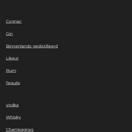
Cognac
Gin
Binnenlands gedistilleerd
Likeur
Rum
Tequila
Vodka
Whisky
Champagnes