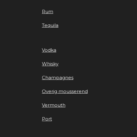
Rum
Tequila
Vodka
Whisky
Champagnes
Overig mousserend
Vermouth
Port