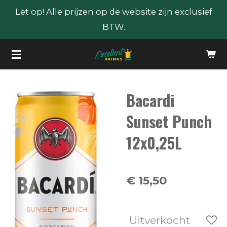
Let op! Alle prijzen op de website zijn exclusief
Ga
BTW.
direct
naar
de
hoofdinhoud
Bacardi
Sunset Punch
12x0,25L
€ 15,50
Uitverkocht