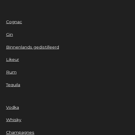
Cognac
Gin
Binnenlands gedistilleerd
Likeur
Rum
Tequila
Vodka
Whisky
Champagnes