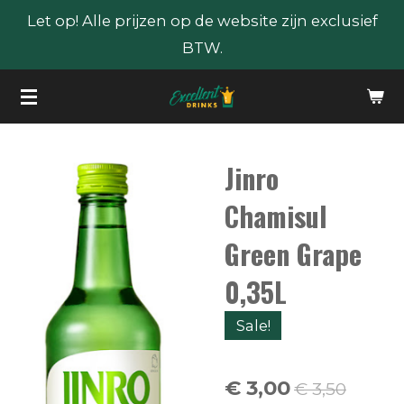
Let op! Alle prijzen op de website zijn exclusief
Ga
BTW.
direct
naar
de
hoofdinhoud
Jinro
Chamisul
Green Grape
0,35L
Sale!
€ 3,00
€ 3,50