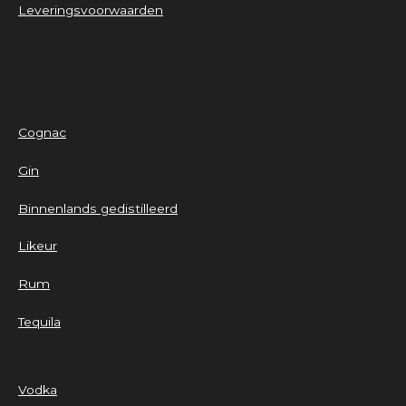
Leveringsvoorwaarden
Cognac
Gin
Binnenlands gedistilleerd
Likeur
Rum
Tequila
Vodka