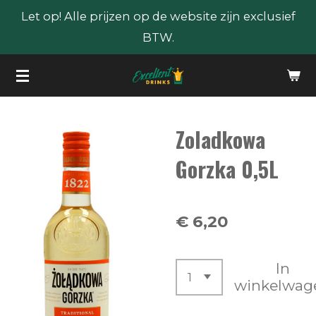
Let op! Alle prijzen op de website zijn exclusief
Ga
BTW.
direct
naar
de
hoofdinhoud
Zoladkowa
Gorzka 0,5L
€ 6,20
In
winkelwag