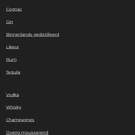
Cognac
Gin
Binnenlands gedistilleerd
Likeur
Rum
Tequila
Vodka
Whisky
Champagnes
Overig mousserend