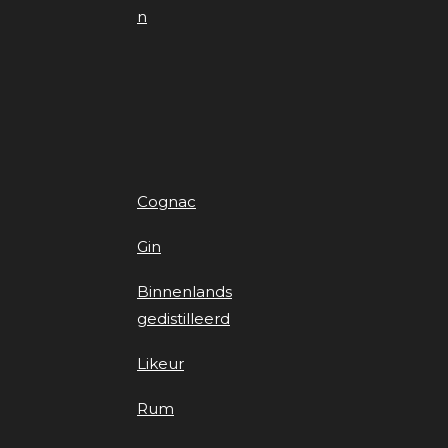
n
Cognac
Gin
Binnenlands
gedistilleerd
Likeur
Rum