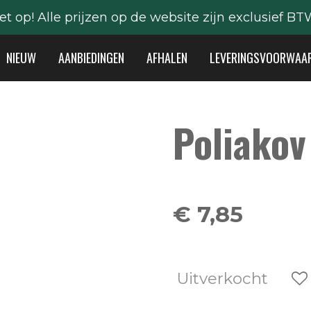
et op! Alle prijzen op de website zijn exclusief BT
NIEUW
AANBIEDINGEN
AFHALEN
LEVERINGSVOORWAA
Poliakov
€ 7,85
Uitverkocht