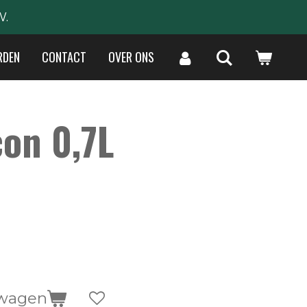
W.
RDEN
CONTACT
OVER ONS
con 0,7L
lwagen