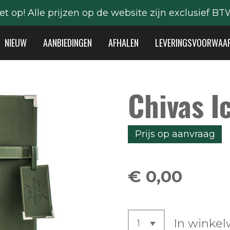
et op! Alle prijzen op de website zijn exclusief BT
NIEUW
AANBIEDINGEN
AFHALEN
LEVERINGSVOORWAA
Chivas I
Prijs op aanvraag
€ 0,00
In winke