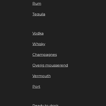
Rum
Tequila
Vodka
Whisky
Champagnes
Overig mousserend
Vermouth
Port
Ready to drink