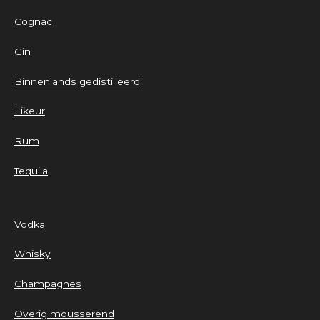
Cognac
Gin
Binnenlands gedistilleerd
Likeur
Rum
Tequila
Vodka
Whisky
Champagnes
Overig mousserend