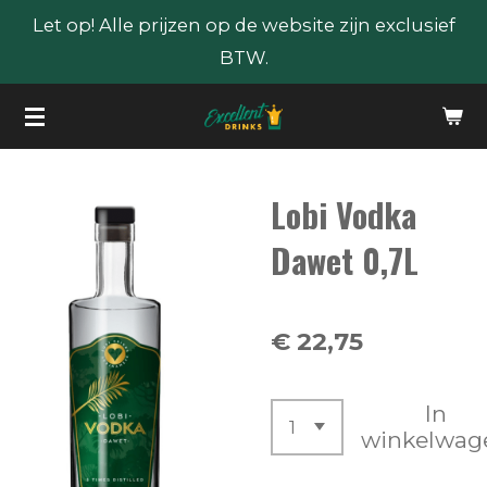
Let op! Alle prijzen op de website zijn exclusief
Ga
BTW.
direct
naar
de
hoofdinhoud
Lobi Vodka
Dawet 0,7L
€ 22,75
In
winkelwag