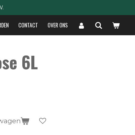
W.
RDEN
CONTACT
OVER ONS
ose 6L
lwagen