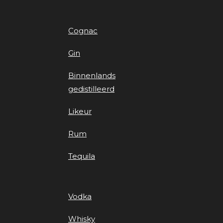
Cognac
Gin
Binnenlands
gedistilleerd
Likeur
Rum
Tequila
Vodka
Whisky