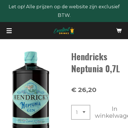
Let op! Alle prijzen op de website zijn exclusief
Ga
BTW.
direct
naar
de
hoofdinhoud
Hendricks
Neptunia 0,7L
€ 26,20
In
winkelwag