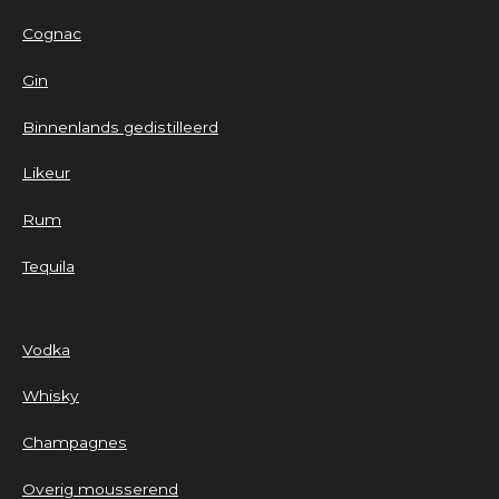
Cognac
Gin
Binnenlands gedistilleerd
Likeur
Rum
Tequila
Vodka
Whisky
Champagnes
Overig mousserend