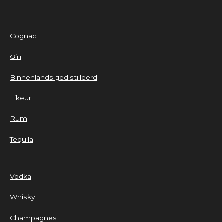
Cognac
Gin
Binnenlands gedistilleerd
Likeur
Rum
Tequila
Vodka
Whisky
Champagnes