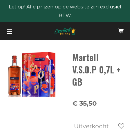
Let op! Alle prijzen op de website zijn exclusief
Ga
BTW.
direct
naar
de
hoofdinhoud
Martell
V.S.O.P 0,7L +
GB
€ 35,50
Uitverkocht